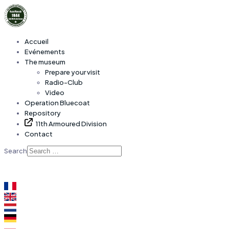
Accueil
Evénements
The museum
Prepare your visit
Radio-Club
Video
Operation Bluecoat
Repository
11th Armoured Division
Contact
Search