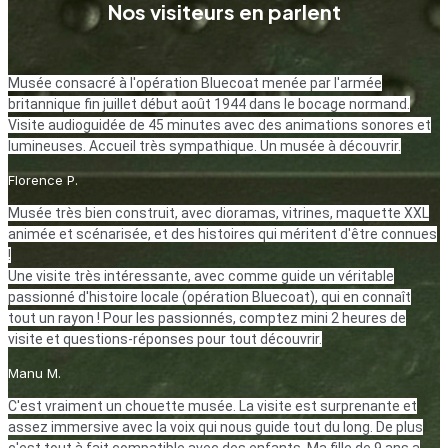
Nos visiteurs en parlent
Musée consacré à l'opération Bluecoat menée par l'armée
britannique fin juillet début août 1944 dans le bocage normand.
Visite audioguidée de 45 minutes avec des animations sonores et
lumineuses. Accueil très sympathique. Un musée à découvrir.
Florence P.
Musée très bien construit, avec dioramas, vitrines, maquette XXL
animée et scénarisée, et des histoires qui méritent d'être connues
!
Une visite très intéressante, avec comme guide un véritable
passionné d'histoire locale (opération Bluecoat), qui en connaît
tout un rayon ! Pour les passionnés, comptez mini 2 heures de
visite et questions-réponses pour tout découvrir.
Manu M.
C'est vraiment un chouette musée. La visite est surprenante et
assez immersive avec la voix qui nous guide tout du long. De plus