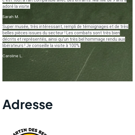
c'est tout à fait compatible avec des enfants. Ma fille de 9 ans a
adoré la visite.
Sarah M.
Super musée, très intéressant, rempli de témoignages et de très
belles pièces issues du secteur ! Les combats sont très bien
décrits et représentés, ainsi qu'un très bel hommage rendu aux
libérateurs ! Je conseille la visite à 100%.
Caroline L.
Adresse